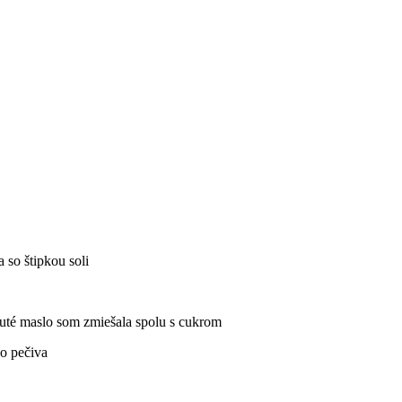
 so štipkou soli
nuté maslo som zmiešala spolu s cukrom
o pečiva