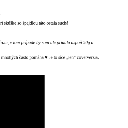
u
i skúške so špajdlou táto ostala suchá
fírom, v tom prípade by som ale pridala aspoň 50g a
 z mnohých často pomáha ♥ Je to síce „len“ coververzia,