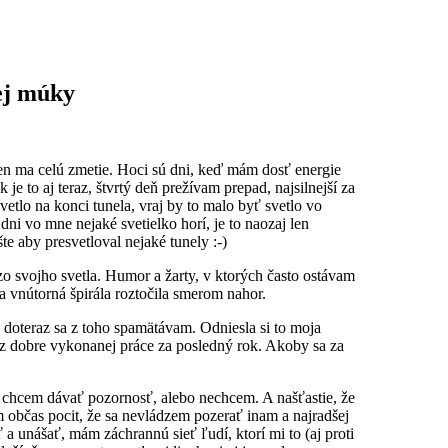
ej múky
en ma celú zmetie. Hoci sú dni, keď mám dosť energie
je to aj teraz, štvrtý deň prežívam prepad, najsilnejší za
svetlo na konci tunela, vraj by to malo byť svetlo vo
ni vo mne nejaké svetielko horí, je to naozaj len
e aby presvetloval nejaké tunely :-)
 zo svojho svetla. Humor a žarty, v ktorých často ostávam
vnútorná špirála roztočila smerom nahor.
, doteraz sa z toho spamätávam. Odniesla si to moja
z dobre vykonanej práce za posledný rok. Akoby sa za
im chcem dávať pozornosť, alebo nechcem. A našťastie, že
m občas pocit, že sa nevládzem pozerať inam a najradšej
a unášať, mám záchrannú sieť ľudí, ktorí mi to (aj proti