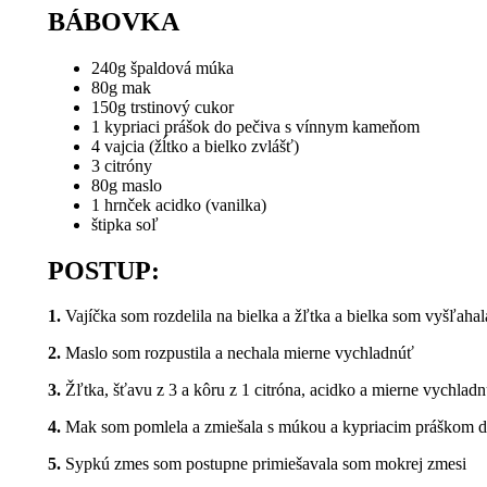
BÁBOVKA
240g špaldová múka
80g mak
150g trstinový cukor
1 kypriaci prášok do pečiva s vínnym kameňom
4 vajcia (žĺtko a bielko zvlášť)
3 citróny
80g maslo
1 hrnček acidko (vanilka)
štipka soľ
POSTUP:
1.
Vajíčka som rozdelila na bielka a žľtka a bielka som vyšľahala
2.
Maslo som rozpustila a nechala mierne vychladnúť
3.
Žľtka, šťavu z 3 a kôru z 1 citróna, acidko a mierne vychlad
4.
Mak som pomlela a zmiešala s múkou a kypriacim práškom d
5.
Sypkú zmes som postupne primiešavala som mokrej zmesi