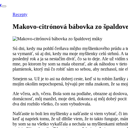
y
Recepty
Makovo-citrónová bábovka zo špaldov
Sú dni, kedy ma pohltí čerňava môjho myšlienkového prúdu a t
sa vymaniť, sú aj dni, kedy ma moje myšlienky celú strhnú. A tak 
posledný rok a ja sa nestačím diviť, čo sa to deje. Ale už vidím 
mne, po ktorom by som sa mala obzerať, ale ak náhodou v tieto d
plamienok, ktorý má čo robiť sám so sebou, aby nezhasol, nie ešt
Smejem sa. Už je to asi na dobrej ceste, keď si tu robím žartíky
mojím okolím nepochopená, bývajú pre mňa znakom, že sa moja 
Ale včera, ach, včera. Bola som na podlahe, obrazne aj doslova
domácnosť, môj manžel, moje deti, dokonca aj môj dobrý pocit 
dva dni rozbilo všetko, čo som vybudovala.
Našťastie to boli len myšlienky a našťastie si viem vybrať, či 
keď aj napriek tomu, že už dlhšie viem, že to takto funguje, má
by som sa na všetko vykašľala a nechala sa myšlienkami strhnúť 