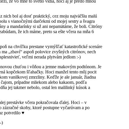
ží, že vo mne to svetlo vidia, hoci aj je predo mnou
 nich bol aj dosť praktický, cez moju najväčšiu malú
olu s vianočnými darčekmi od mojej sestry a švagra
nány a mandarínky si už ani nepamätáme, že boli. Citróny
e zabúdam, že ich máme, preto sa ešte včera na mňa 6
spoň na chvíľku prestane vymýšľať katastrofické scenáre
h ma „zbaví“ aspoň polovice zvyšných citrónov, nech
plesnivieť, veľmi nerada plytvám jedlom :-)
trónovou chuťou i vôňou a jemne makovým podtónom. Je
nená kopčekom šľahačky. Hoci manžel tento môj pocit
kom vanilkovej zmrzliny. Keďže je ale január, žiadna
n s čajom, prípadne mliekom alebo kakaom, podľa
dňa jej takmer nebolo, ostal len malilinký kúsok a
ej prestávke včera pokračovala ďalej. Hoci – v
ako zázračné skoby, ktoré postupne vyčarúvam a po
az potvrdilo ♥
-)