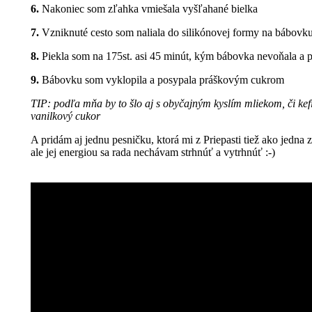
6.
Nakoniec som zľahka vmiešala vyšľahané bielka
7.
Vzniknuté cesto som naliala do silikónovej formy na bábovk
8.
Piekla som na 175st. asi 45 minút, kým bábovka nevoňala a pr
9.
Bábovku som vyklopila a posypala práškovým cukrom
TIP: podľa mňa by to šlo aj s obyčajným kyslím mliekom, či ke
vanilkový cukor
A pridám aj jednu pesničku, ktorá mi z Priepasti tiež ako jedna
ale jej energiou sa rada nechávam strhnúť a vytrhnúť :-)