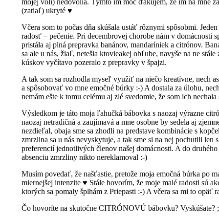
mojej vôli) nedovolia. Týmto im moc ďakujem, že im na mne zále
(zatiaľ) ukryté ♥
Včera som to počas dňa skúšala ustáť rôznymi spôsobmi. Jeden z
radosť – pečenie. Pri decembrovej chorobe nám v domácnosti sp
pristála aj plná prepravka banánov, mandaríniek a citrónov. Ba
sa ale u nás, žiaľ, netešia ktovieakej obľube, navyše na ne stál
kúskov vyčítavo pozeralo z prepravky v špajzi.
A tak som sa rozhodla myseľ využiť na niečo kreatívne, nech a
a spôsobovať vo mne emočné búrky :-) A dostala za úlohu, nec
nemám ešte k tomu celému aj zlé svedomie, že som ich nechala s
Výsledkom je táto moja ľahučká bábovka s naozaj výrazne ci
naozaj netradičná a zaujímavá a mne osobne by sedela aj zjem
nezdieľal, obaja sme sa zhodli na predstave kombinácie s kopče
zmrzlina sa u nás nevyskytuje, a tak sme si na nej pochutili le
preferencií jednotlivých členov našej domácnosti. A do druhého 
absenciu zmrzliny nikto nereklamoval :-)
Musím povedať, že našťastie, pretože moja emočná búrka po mal
miernejšej intenzite ♥ Stále hovorím, že moje malé radosti sú 
ktorých sa pomaly šplhám z Priepasti :-) A včera sa mi to opäť r
Čo hovoríte na skutočne CITRÓNOVÚ bábovku? Vyskúšate? ;