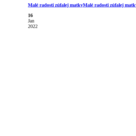
Malé radosti zúfalej matky
Malé radosti zúfalej matk
16
Jan
2022